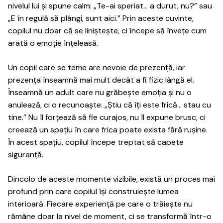
nivelul lui și spune calm: „Te-ai speriat… a durut, nu?” sau
„E în regulă să plângi, sunt aici.” Prin aceste cuvinte,
copilul nu doar că se liniștește, ci începe să învețe cum
arată o emoție înțeleasă.
Un copil care se teme are nevoie de prezență, iar
prezența înseamnă mai mult decât a fi fizic lângă el.
Înseamnă un adult care nu grăbește emoția și nu o
anulează, ci o recunoaște: „Știu că îți este frică… stau cu
tine.” Nu îl forțează să fie curajos, nu îl expune brusc, ci
creează un spațiu în care frica poate exista fără rușine.
În acest spațiu, copilul începe treptat să capete
siguranță.
Dincolo de aceste momente vizibile, există un proces mai
profund prin care copilul își construiește lumea
interioară. Fiecare experiență pe care o trăiește nu
rămâne doar la nivel de moment, ci se transformă într-o