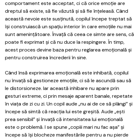
comportament este acceptat, ci că orice emoție are
dreptul să existe, să fie văzută și să fie înțeleasă. Când
această nevoie este susținută, copilul începe treptat să
își construiască un spațiu interior în care emoțiile nu mai
sunt amenințătoare. Învață că ceea ce simte are sens, că
poate fi exprimat și că nu duce la respingere. În timp,
acest proces devine baza pentru reglarea emoțională și
pentru construirea încrederii în sine.
Când însă exprimarea emoțională este inhibată, copilul
nu învață să gestioneze emoțiile, ci să le ascundă sau să
le distorsioneze. Iar această inhibare nu apare prin
gesturi extreme, ci prin mesaje aparent banale, repetate
în viața de zi cu zi. Un copil aude „nu ai de ce să plângi” și
începe să simtă că reacția lui este greșită. Aude „ești
prea sensibil” și învață că intensitatea lui emoțională
este o problemă. I se spune „copiii mari nu fac așa” și
începe să își blocheze manifestările pentru a nu pierde