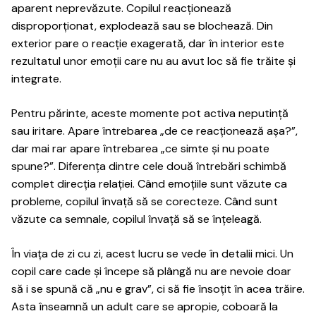
aparent neprevăzute. Copilul reacționează
disproporționat, explodează sau se blochează. Din
exterior pare o reacție exagerată, dar în interior este
rezultatul unor emoții care nu au avut loc să fie trăite și
integrate.
Pentru părinte, aceste momente pot activa neputință
sau iritare. Apare întrebarea „de ce reacționează așa?”,
dar mai rar apare întrebarea „ce simte și nu poate
spune?”. Diferența dintre cele două întrebări schimbă
complet direcția relației. Când emoțiile sunt văzute ca
probleme, copilul învață să se corecteze. Când sunt
văzute ca semnale, copilul învață să se înțeleagă.
În viața de zi cu zi, acest lucru se vede în detalii mici. Un
copil care cade și începe să plângă nu are nevoie doar
să i se spună că „nu e grav”, ci să fie însoțit în acea trăire.
Asta înseamnă un adult care se apropie, coboară la