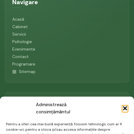
Navigare
Acasă
Cabinet
Servicii
Psihologie
Evenimente
Contact
Programare
Sitemap
Contact
Administrează
consimțământul
0742.149.902
Pentru a oferi cea mai bună experiență, folosim tehnologii, cum ar fi
gabriela@psiholog-in-bucuresti.ro
cookie-uri, pentru a stoca și/sau accesa informațiile despre
Aleea Niculitel 2, sector 4, Bucuresti