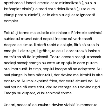
aprobarea. Uneori, emoția este minimalizată („nu s-a
întâmplat nimic”), alteori este ridiculizată („uite cum
plângi pentru nimic”), iar în alte situații este ignorată
complet.
Există și forme mai subtile de inhibare. Părintele schimbă
subiectul atunci când copilul începe să vorbească
despre ce simte. Îi oferă rapid o soluție, fără să stea în
emoție. Îl distrage, îl grăbește sau îl corectează înainte
ca trăirea să fie înțeleasă. Toate aceste reacții transmit
același mesaj: emoția nu este un spațiu în care putem
sta împreună. În timp, copilul începe să se adapteze. Nu
mai plânge în fața părintelui, dar devine mai iritabil în alte
contexte. Nu mai exprimă frica, dar evită situații noi. Nu
mai spune că este trist, dar se retrage sau devine rigid.
Emoția nu dispare, ci își schimbă forma.
Uneori, această acumulare devine vizibilă în momente