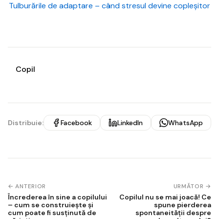
Tulburările de adaptare – când stresul devine copleșitor
Copil
Distribuie:
Facebook
LinkedIn
WhatsApp
Navigare
← ANTERIOR
URMĂTOR →
Încrederea în sine a copilului
Copilul nu se mai joacă! Ce
în
– cum se construiește și
spune pierderea
cum poate fi susținută de
spontaneității despre