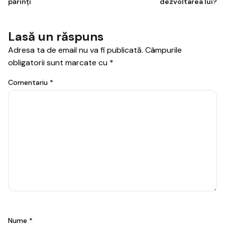
părinți
dezvoltarea lui?
articole
Lasă un răspuns
Adresa ta de email nu va fi publicată.
Câmpurile
obligatorii sunt marcate cu
*
Comentariu
*
Nume
*