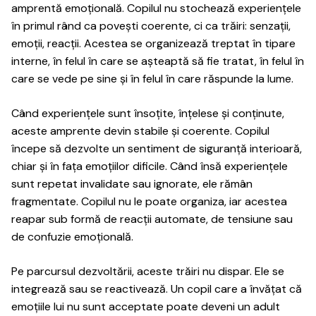
amprentă emoțională. Copilul nu stochează experiențele
în primul rând ca povești coerente, ci ca trăiri: senzații,
emoții, reacții. Acestea se organizează treptat în tipare
interne, în felul în care se așteaptă să fie tratat, în felul în
care se vede pe sine și în felul în care răspunde la lume.
Când experiențele sunt însoțite, înțelese și conținute,
aceste amprente devin stabile și coerente. Copilul
începe să dezvolte un sentiment de siguranță interioară,
chiar și în fața emoțiilor dificile. Când însă experiențele
sunt repetat invalidate sau ignorate, ele rămân
fragmentate. Copilul nu le poate organiza, iar acestea
reapar sub formă de reacții automate, de tensiune sau
de confuzie emoțională.
Pe parcursul dezvoltării, aceste trăiri nu dispar. Ele se
integrează sau se reactivează. Un copil care a învățat că
emoțiile lui nu sunt acceptate poate deveni un adult