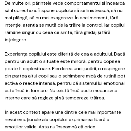
De multe ori, părintele vede comportamentul și încearcă
să îl corecteze. Îi spune copilului să se liniștească, să nu
mai plângă, să nu mai exagereze. În acel moment, fără
intenție, atenția se mută de la trăire la control. Iar copilul
rămâne singur cu ceea ce simte, fără ghidaj și fără
înțelegere.
Experiența copilului este diferită de cea a adultului. Dacă
pentru un adult o situație este minoră, pentru copil ea
poate fi copleșitoare. Pierderea unei jucării, o respingere
din partea altui copil sau o schimbare mică de rutină pot
activa o reacție intensă, pentru că sistemul lui emoțional
este încă în formare. Nu există încă acele mecanisme
interne care să regleze și să tempereze trăirea.
În acest context apare una dintre cele mai importante
nevoi emoționale ale copilului: exprimarea liberă a
emoțiilor valide. Asta nu înseamnă că orice