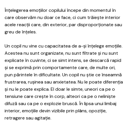
Înțelegerea emoțiilor copilului începe din momentul în
care observăm nu doar ce face, ci cum trăiește interior
acele reacții care, din exterior, par disproporționate sau
greu de înțeles.
Un copil nu vine cu capacitatea de a-și înțelege emoțiile.
Acestea nu sunt organizate, nu sunt filtrate și nu sunt
explicate în cuvinte, ci se simt intens, se descarcă rapid
și se exprimă prin comportamente care, de multe ori,
pun părintele în dificultate. Un copil nu știe ce înseamnă
frustrarea, rușinea sau anxietatea. Nu le poate diferenția
și nu le poate explica. El doar le simte, uneori ca pe o
tensiune care crește în corp, alteori ca pe o neliniște
difuză sau ca pe o explozie bruscă. În lipsa unui limbaj
interior, emoțiile devin vizibile prin plâns, opoziție,
retragere sau agitație.