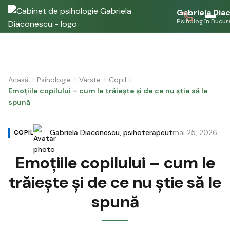
Gabriela Dia
Psiholog în Bucur
Acasă
Psihologie
Vârste
Copil
Emoțiile copilului – cum le trăiește și de ce nu știe să le
spună
Gabriela Diaconescu, psihoterapeut
mai 25, 2026
COPIL
Emoțiile copilului – cum le
trăiește și de ce nu știe să le
spună