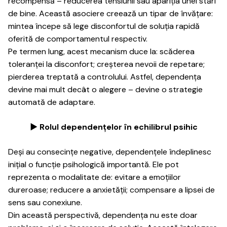
recompensă – reducerea tensiunii sau apariția unei stări
de bine. Această asociere creează un tipar de învățare:
mintea începe să lege disconfortul de soluția rapidă
oferită de comportamentul respectiv.
Pe termen lung, acest mecanism duce la: scăderea
toleranței la disconfort; creșterea nevoii de repetare;
pierderea treptată a controlului. Astfel, dependența
devine mai mult decât o alegere – devine o strategie
automată de adaptare.
► Rolul dependențelor în echilibrul psihic
Deși au consecințe negative, dependențele îndeplinesc
inițial o funcție psihologică importantă. Ele pot
reprezenta o modalitate de: evitare a emoțiilor
dureroase; reducere a anxietății; compensare a lipsei de
sens sau conexiune.
Din această perspectivă, dependența nu este doar