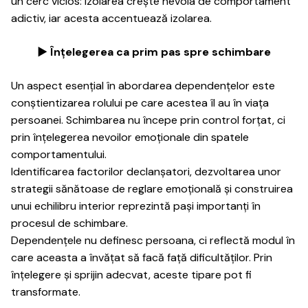
un cerc vicios: izolarea crește nevoia de comportament
adictiv, iar acesta accentuează izolarea.
► Înțelegerea ca prim pas spre schimbare
Un aspect esențial în abordarea dependențelor este
conștientizarea rolului pe care acestea îl au în viața
persoanei. Schimbarea nu începe prin control forțat, ci
prin înțelegerea nevoilor emoționale din spatele
comportamentului.
Identificarea factorilor declanșatori, dezvoltarea unor
strategii sănătoase de reglare emoțională și construirea
unui echilibru interior reprezintă pași importanți în
procesul de schimbare.
Dependențele nu definesc persoana, ci reflectă modul în
care aceasta a învățat să facă față dificultăților. Prin
înțelegere și sprijin adecvat, aceste tipare pot fi
transformate.