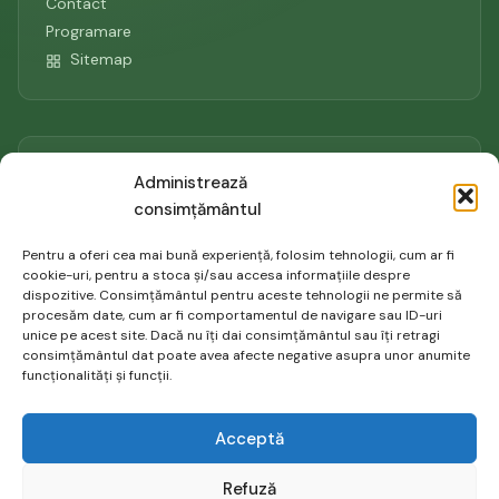
Contact
Programare
Sitemap
Contact
Administrează
consimțământul
0742.149.902
Pentru a oferi cea mai bună experiență, folosim tehnologii, cum ar fi
gabriela@psiholog-in-bucuresti.ro
cookie-uri, pentru a stoca și/sau accesa informațiile despre
Aleea Niculitel 2, sector 4, Bucuresti
dispozitive. Consimțământul pentru aceste tehnologii ne permite să
procesăm date, cum ar fi comportamentul de navigare sau ID-uri
unice pe acest site. Dacă nu îți dai consimțământul sau îți retragi
consimțământul dat poate avea afecte negative asupra unor anumite
funcționalități și funcții.
Acceptă
© 2026
Gabriela Diaconescu | Psiholog in Bucuresti
.
Refuză
Toate drepturile rezervate.