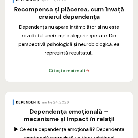
DEPENDENȚE
aprilie 8, 2026
Recompensa și plăcerea, cum învață
creierul dependența
Dependența nu apare întâmplător și nu este
rezultatul unei simple alegeri repetate. Din
perspectivă psihologică și neurobiologică, ea
reprezintă rezultatul…
Citește mai mult
→
DEPENDENȚE
martie 24, 2026
Dependența emoțională –
mecanisme și impact în relații
► Ce este dependența emoțională? Dependența
emoțională reprezintă un tipar relațional