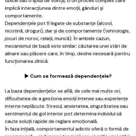
obicei sau o lipsă de voință, ci un proces complex care
implică interacțiunea dintre emoții, gânduri și
comportamente.
Dependențele pot fi legate de substanțe (alcool,
nicotină, droguri), dar și de comportamente (tehnologie,
jocuri de noroc, relații, muncă). În ambele cazuri,
mecanismul de bază este similar: căutarea unei stări de
alinare sau plăcere care, în timp, devine necesară pentru
funcționarea zilnică.
► Cum se formează dependențele?
La baza dependențelor se află, de cele mai multe ori,
dificultatea de a gestiona emoții intense sau experiențe
interne neplăcute. Stresul, anxietatea, singurătatea sau
sentimentul de gol interior pot determina individul să
caute soluții rapide de reglare emoțională.
În faza inițială, comportamentul adictiv oferă o formă de