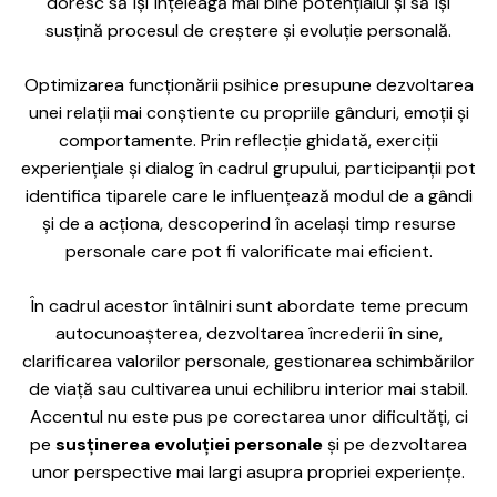
doresc să își înțeleagă mai bine potențialul și să își
susțină procesul de creștere și evoluție personală.
Optimizarea funcționării psihice presupune dezvoltarea
unei relații mai conștiente cu propriile gânduri, emoții și
comportamente. Prin reflecție ghidată, exerciții
experiențiale și dialog în cadrul grupului, participanții pot
identifica tiparele care le influențează modul de a gândi
și de a acționa, descoperind în același timp resurse
personale care pot fi valorificate mai eficient.
În cadrul acestor întâlniri sunt abordate teme precum
autocunoașterea, dezvoltarea încrederii în sine,
clarificarea valorilor personale, gestionarea schimbărilor
de viață sau cultivarea unui echilibru interior mai stabil.
Accentul nu este pus pe corectarea unor dificultăți, ci
pe
susținerea evoluției personale
și pe dezvoltarea
unor perspective mai largi asupra propriei experiențe.