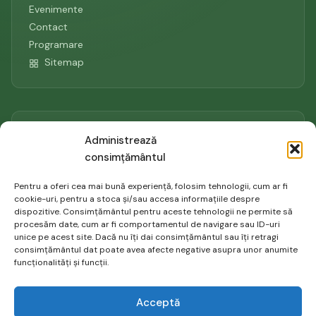
Evenimente
Contact
Programare
Sitemap
Contact
Administrează
consimțământul
0742.149.902
Pentru a oferi cea mai bună experiență, folosim tehnologii, cum ar fi
gabriela@psiholog-in-bucuresti.ro
cookie-uri, pentru a stoca și/sau accesa informațiile despre
Aleea Niculitel 2, sector 4, Bucuresti
dispozitive. Consimțământul pentru aceste tehnologii ne permite să
procesăm date, cum ar fi comportamentul de navigare sau ID-uri
unice pe acest site. Dacă nu îți dai consimțământul sau îți retragi
consimțământul dat poate avea afecte negative asupra unor anumite
funcționalități și funcții.
Acceptă